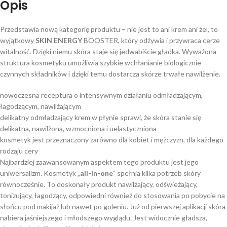
Opis
Przedstawia nową kategorię produktu – nie jest to ani krem ani żel, to
wyjątkowy
SKIN ENERGY
BOOSTER, który odżywia i przywraca cerze
witalność. Dzięki niemu skóra staje się jedwabiście gładka. Wyważona
struktura kosmetyku umożliwia szybkie wchłanianie biologicznie
czynnych składników i dzięki temu dostarcza skórze trwałe nawilżenie.
nowoczesna receptura o intensywnym działaniu odmładzającym,
łagodzącym, nawilżającym
delikatny odmładzający krem w płynie sprawi, że skóra stanie się
delikatna, nawilżona, wzmocniona i uelastyczniona
kosmetyk jest przeznaczony zarówno dla kobiet i mężczyzn, dla każdego
rodzaju cery
Najbardziej zaawansowanym aspektem tego produktu jest jego
uniwersalizm. Kosmetyk „
all-in-one
” spełnia kilka potrzeb skóry
równocześnie. To doskonały produkt nawilżający, odświeżający,
tonizujący, łagodzący, odpowiedni również do stosowania po pobycie na
słońcu pod makijaż lub nawet po goleniu. Już od pierwszej aplikacji skóra
nabiera jaśniejszego i młodszego wyglądu. Jest widocznie gładsza,