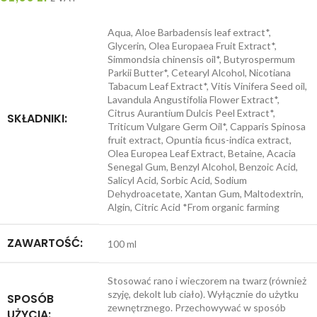
Aqua, Aloe Barbadensis leaf extract*,
Glycerin, Olea Europaea Fruit Extract*,
Simmondsia chinensis oil*, Butyrospermum
Parkii Butter*, Cetearyl Alcohol, Nicotiana
Tabacum Leaf Extract*, Vitis Vinifera Seed oil,
Lavandula Angustifolia Flower Extract*,
Citrus Aurantium Dulcis Peel Extract*,
SKŁADNIKI:
Triticum Vulgare Germ Oil*, Capparis Spinosa
fruit extract, Opuntia ficus-indica extract,
Olea Europea Leaf Extract, Betaine, Acacia
Senegal Gum, Benzyl Alcohol, Benzoic Acid,
Salicyl Acid, Sorbic Acid, Sodium
Dehydroacetate, Xantan Gum, Maltodextrin,
Algin, Citric Acid *From organic farming
ZAWARTOŚĆ:
100 ml
Stosować rano i wieczorem na twarz (również
szyję, dekolt lub ciało). Wyłącznie do użytku
SPOSÓB
zewnętrznego. Przechowywać w sposób
UŻYCIA: