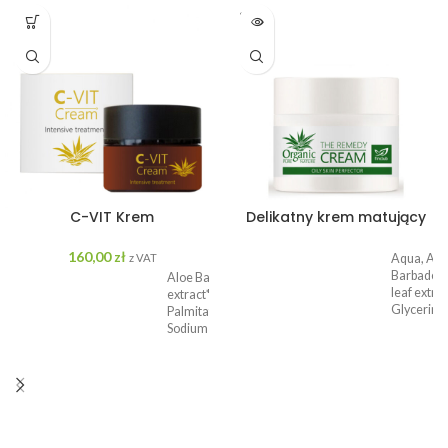
SOLD
OUT
C-VIT Krem
Delikatny krem matujący
160,00
zł
z VAT
Aqua, Alo
Barbadens
Aloe Barbadensis leaf
leaf extrac
extract*, Aqua, Ascorbyl
Glycerin,
Palmitate, Glycerin,
Coco-
Sodium Hyaluronate,
Caprylate,
Olea Europaea Fruit
Dicaprylyl
Extract*, Citrus
Ether,
Aurantium Dulcis Peel
Niacinami
Extract*, Citrus Limon
Sucrose
peel extract*,
Polysteara
Fructooligosaccharides,
Cetearyl
Beta Vulgaris (Beet)