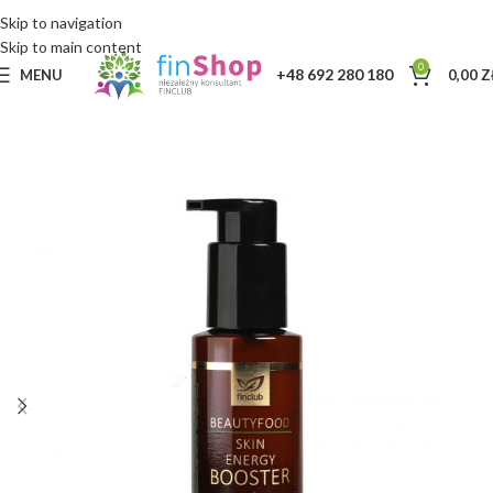
Skip to navigation
Skip to main content
0
+48 692 280 180
MENU
0,00
Z