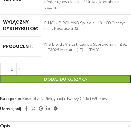
niedostępny dla dzieci. Unikać kontaktu z
oczami.
WYŁĄCZNY
FINCLUB POLAND Sp. z o.o., 43-400 Cieszyn,
DYSTRYBUTOR:
ul. T. Kościuszki 33
N & B S.r.I., Via Lat. Campo Sportivo s.n. – Z.A.
PRODUCENT:
– 73025 Martano (LE) – ITALY
DODAJ DO KOSZYKA
Kategorie:
Kosmetyki
,
Pielęgnacja Twarzy Ciała i Włosów
Udostępnij:
Opis