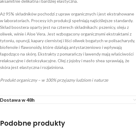
aksamitnie delikatna i bardziej elastyczna.
Aż 95% składników pochodzi z upraw organicznych i jest ekstrahowane
w laboratoriach. Procesy ich produkcji spełniają najściślejsze standardy.
Skład boostera oparty jest na czterech składnikach: pszenicy, oleju z
oliwek, winie i Aloe Vera. Jest wzbogacony organicznymi ekstraktami z
tytoniu, opuncji, kapary ciernistej i liści oliwek bogatych w polisacharydy,
biofenole i flawonoidy, które działają antystarzeniowo i wpływają
łagodząco na skórę. Ekstrakty z pomarańczy i lawendy mają właściwości
relaksacyjne i detoksykacyjne. Olej z jojoby i masło shea sprawiają, że
skóra jest elastyczna i rozjaśniona.
Produkt organiczny – w 100% przyjazny ludziom i naturze
Dostawa w 48h
Podobne produkty