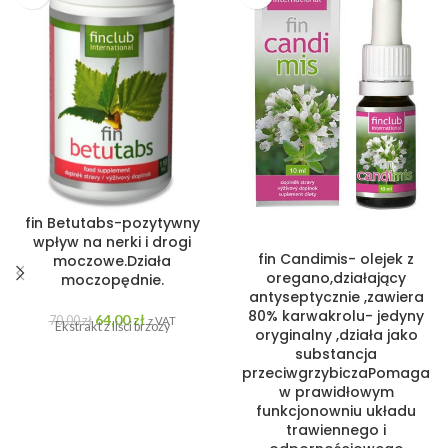
fin Betutabs-pozytywny
wpływ na nerki i drogi
fin Candimis- olejek z
moczowe.Działa
oregano,działający
moczopędnie.
antyseptycznie ,zawiera
80% karwakrolu- jedyny
64,00
zł
70,00
zł
z VAT
Ekstrakt z liści brzozy
oryginalny ,działa jako
substancja
przeciwgrzybiczaPomaga
w prawidłowym
funkcjonowniu układu
trawiennego i