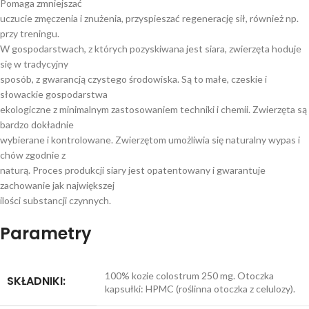
Pomaga zmniejszać
uczucie zmęczenia i znużenia, przyspieszać regenerację sił, również np.
przy treningu.
W gospodarstwach, z których pozyskiwana jest siara, zwierzęta hoduje
się w tradycyjny
sposób, z gwarancją czystego środowiska. Są to małe, czeskie i
słowackie gospodarstwa
ekologiczne z minimalnym zastosowaniem techniki i chemii. Zwierzęta są
bardzo dokładnie
wybierane i kontrolowane. Zwierzętom umożliwia się naturalny wypas i
chów zgodnie z
naturą. Proces produkcji siary jest opatentowany i gwarantuje
zachowanie jak największej
ilości substancji czynnych.
Parametry
100% kozie colostrum 250 mg. Otoczka
SKŁADNIKI:
kapsułki: HPMC (roślinna otoczka z celulozy).