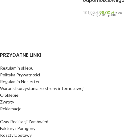
odpornościowego
98,00
zł
101,00
zł
z VAT
Olej z oregano
PRZYDATNE LINKI
Regulamin sklepu
Polityka Prywatności
Regulamin Nesletter
Warunki korzystania ze strony internetowej
O Sklepie
Zwroty
Reklamacje
Czas Realizacji Zamówień
Faktury i Paragony
Koszty Dostawy