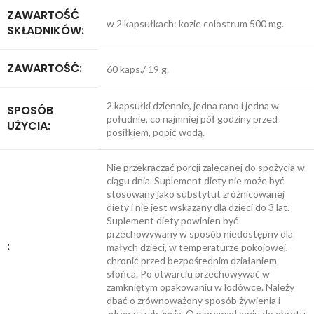
ZAWARTOŚĆ
w 2 kapsułkach: kozie colostrum 500 mg.
SKŁADNIKÓW:
ZAWARTOŚĆ:
60 kaps./ 19 g.
2 kapsułki dziennie, jedna rano i jedna w
SPOSÓB
południe, co najmniej pół godziny przed
UŻYCIA:
posiłkiem, popić wodą.
Nie przekraczać porcji zalecanej do spożycia w
ciągu dnia. Suplement diety nie może być
stosowany jako substytut zróżnicowanej
diety i nie jest wskazany dla dzieci do 3 lat.
Suplement diety powinien być
przechowywany w sposób niedostępny dla
:
małych dzieci, w temperaturze pokojowej,
chronić przed bezpośrednim działaniem
słońca. Po otwarciu przechowywać w
zamkniętym opakowaniu w lodówce. Należy
dbać o zrównoważony sposób żywienia i
zdrowy tryb życia. O wprowadzeniu do obrotu