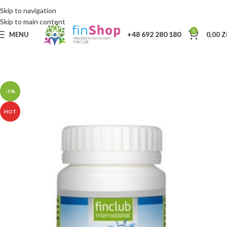
Skip to navigation
Skip to main content
0
+48 692 280 180
MENU
0,00
Z
-5%
HOT