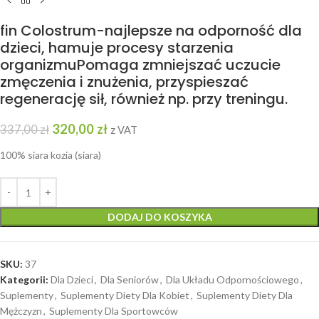
fin Colostrum-najlepsze na odporność dla
dzieci, hamuje procesy starzenia
organizmuPomaga zmniejszać uczucie
zmęczenia i znużenia, przyspieszać
regenerację sił, również np. przy treningu.
320,00
zł
337,00
zł
z VAT
100% siara kozia (siara)
DODAJ DO KOSZYKA
SKU:
37
Kategorii:
Dla Dzieci
,
Dla Seniorów
,
Dla Układu Odpornościowego
,
Suplementy
,
Suplementy Diety Dla Kobiet
,
Suplementy Diety Dla
Mężczyzn
,
Suplementy Dla Sportowców