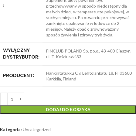
Suplement diety powinien być
:
przechowywany w sposób niedostępny dla
małych dzieci, w temperaturze pokojowej, w
suchym miejscu. Po otwarciu przechowywać
zamknięte opakowanie w lodówce do 2
miesięcy. Należy dbać o zrównoważony
sposób żywienia i zdrowy tryb życia.
WYŁĄCZNY
FINCLUB POLAND Sp. z o.o., 43-400 Cieszyn,
DYSTRYBUTOR:
ul. T. Kościuszki 33
Hankintatukku Oy, Lehtolankatu 18, FI 03600
PRODUCENT:
Karkkila, Finland
DODAJ DO KOSZYKA
Kategoria:
Uncategorized