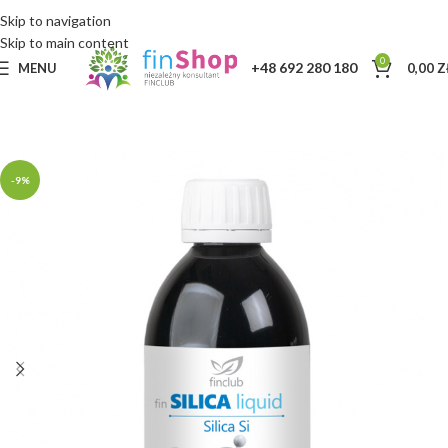
Skip to navigation
Skip to main content
0
+48 692 280 180
MENU
0,00
Z
-9%