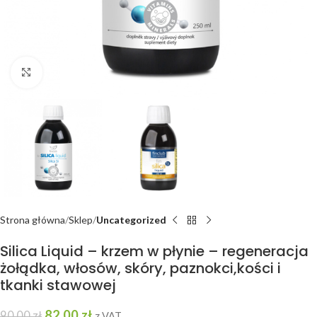
Kliknij, aby powiększyć
Strona główna
Sklep
Uncategorized
Silica Liquid – krzem w płynie – regeneracja
żołądka, włosów, skóry, paznokci,kości i
tkanki stawowej
82,00
zł
90,00
zł
z VAT