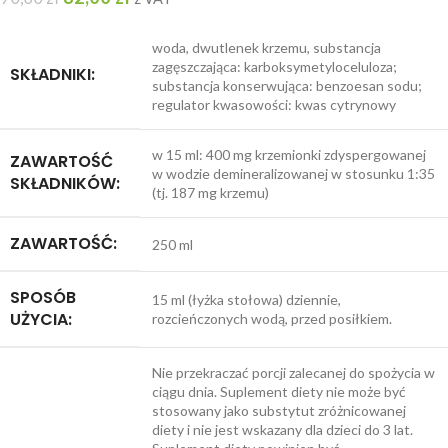
woda, dwutlenek krzemu, substancja
zagęszczająca: karboksymetyloceluloza;
SKŁADNIKI:
substancja konserwująca: benzoesan sodu;
regulator kwasowości: kwas cytrynowy
w 15 ml: 400 mg krzemionki zdyspergowanej
ZAWARTOŚĆ
w wodzie demineralizowanej w stosunku 1:35
SKŁADNIKÓW:
(tj. 187 mg krzemu)
ZAWARTOŚĆ:
250 ml
SPOSÓB
15 ml (łyżka stołowa) dziennie,
UŻYCIA:
rozcieńczonych wodą, przed posiłkiem.
Nie przekraczać porcji zalecanej do spożycia w
ciągu dnia. Suplement diety nie może być
stosowany jako substytut zróżnicowanej
diety i nie jest wskazany dla dzieci do 3 lat.