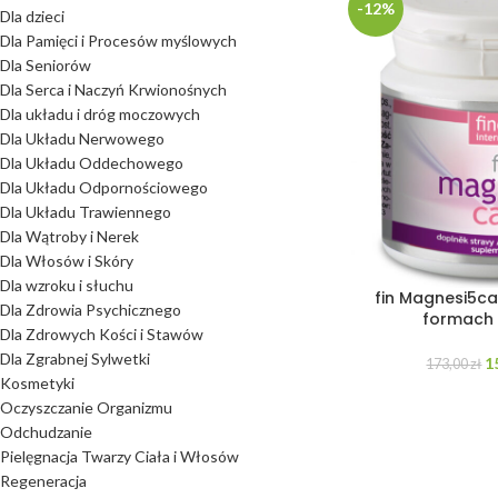
-12%
Dla dzieci
Dla Pamięci i Procesów myślowych
Dla Seniorów
Dla Serca i Naczyń Krwionośnych
Dla układu i dróg moczowych
Dla Układu Nerwowego
Dla Układu Oddechowego
Dla Układu Odpornościowego
Dla Układu Trawiennego
Dla Wątroby i Nerek
Dla Włosów i Skóry
Dla wzroku i słuchu
fin Magnesi5c
Dla Zdrowia Psychicznego
formach 
Dla Zdrowych Kości i Stawów
Dla Zgrabnej Sylwetki
1
173,00
zł
Kosmetyki
Oczyszczanie Organizmu
Odchudzanie
Pielęgnacja Twarzy Ciała i Włosów
Regeneracja