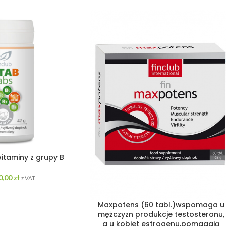
witaminy z grupy B
0,00
zł
z VAT
Maxpotens (60 tabl.)wspomaga u
mężczyzn produkcje testosteronu,
a u kobiet estrogenu,pomagają