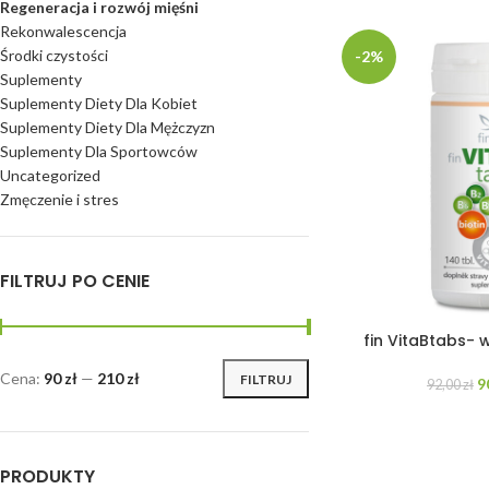
Regeneracja i rozwój mięśni
Rekonwalescencja
Środki czystości
-2%
Suplementy
Suplementy Diety Dla Kobiet
Suplementy Diety Dla Mężczyzn
Suplementy Dla Sportowców
Uncategorized
Zmęczenie i stres
FILTRUJ PO CENIE
fin VitaBtabs- 
Cena:
90 zł
—
210 zł
FILTRUJ
9
92,00
zł
PRODUKTY