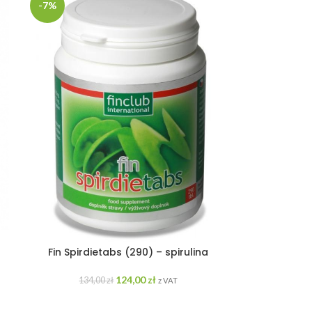
-7%
Fin Spirdietabs (290) – spirulina
124,00
zł
134,00
zł
z VAT