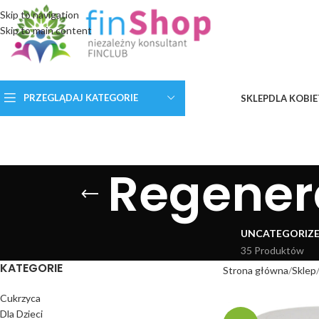
Skip to navigation
Skip to main content
PRZEGLĄDAJ KATEGORIE
SKLEP
DLA KOBIE
Regenera
UNCATEGORIZ
35 Produktów
KATEGORIE
Strona główna
Sklep
Cukrzyca
Dla Dzieci