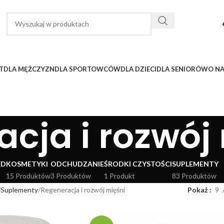
T
DLA MĘŻCZYZN
DLA SPORTOWCÓW
DLA DZIECI
DLA SENIORÓW
O N
cja i rozwój
ED
KOSMETYKI
ODCHUDZANIE
ŚRODKI CZYSTOŚCI
SUPLEMENTY
15 Produktów
3 Produktów
1 Produkt
83 Produktów
Suplementy
Regeneracja i rozwój mięśni
Pokaż
9