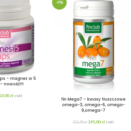
-9%
aps – magnez w 5
– nowość!!!
53,00
zł
z VAT
fin Mega7 – kwasy tłuszczowe
omega-3, omega-6, omega-
9,omega-7
195,00
zł
215,00
zł
z VAT