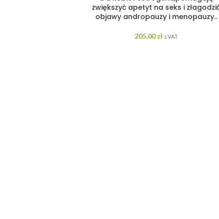
zwiększyć apetyt na seks i złagodzi
objawy andropauzy i menopauzy..
205,00
zł
z VAT