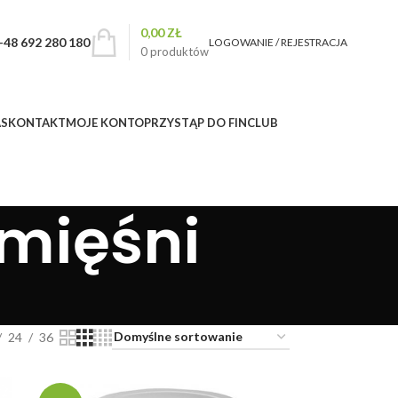
0,00
ZŁ
+48 692 280 180
LOGOWANIE / REJESTRACJA
0
produktów
AS
KONTAKT
MOJE KONTO
PRZYSTĄP DO FINCLUB
 mięśni
24
36