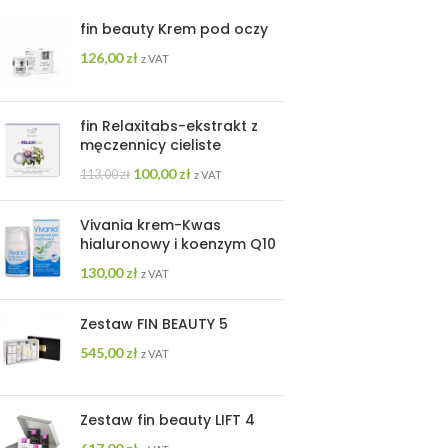
fin beauty Krem pod oczy
126,00
zł
z VAT
fin Relaxitabs-ekstrakt z
męczennicy cieliste
100,00
zł
113,00
zł
z VAT
Vivania krem-Kwas
hialuronowy i koenzym Q10
130,00
zł
z VAT
Zestaw FIN BEAUTY 5
545,00
zł
z VAT
Zestaw fin beauty LIFT 4