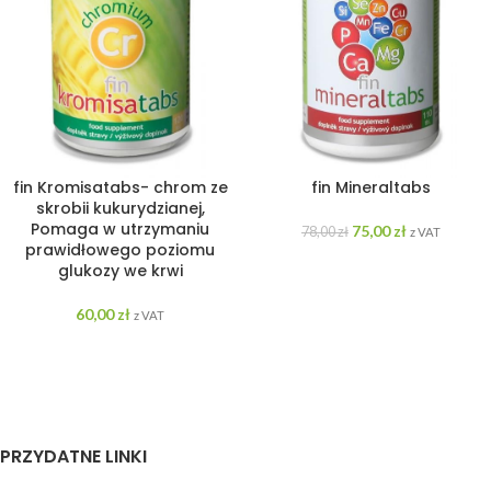
fin Kromisatabs- chrom ze
fin Mineraltabs
skrobii kukurydzianej,
Pomaga w utrzymaniu
75,00
zł
78,00
zł
z VAT
prawidłowego poziomu
glukozy we krwi
60,00
zł
z VAT
PRZYDATNE LINKI