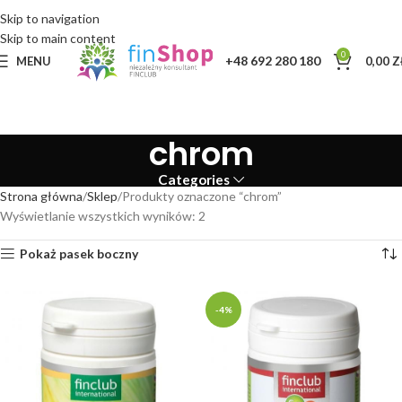
Skip to navigation
Skip to main content
0
+48 692 280 180
MENU
0,00
Z
chrom
Categories
Strona główna
Sklep
Produkty oznaczone “chrom”
Wyświetlanie wszystkich wyników: 2
Pokaż pasek boczny
-4%