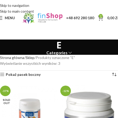
Skip to navigation
Skip to main content
0
+48 692 280 180
MENU
0,00
Z
E
Categories
Strona główna
Sklep
Produkty oznaczone “E”
Wyświetlanie wszystkich wyników: 3
Pokaż pasek boczny
-37%
-12%
SOLD
OUT