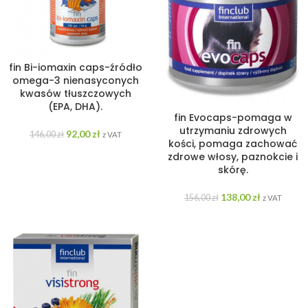
fin Bi-iomaxin caps-źródło
omega-3 nienasyconych
kwasów tłuszczowych
(EPA, DHA).
fin Evocaps-pomaga w
utrzymaniu zdrowych
92,00
zł
146,00
zł
z VAT
kości, pomaga zachować
zdrowe włosy, paznokcie i
skórę.
138,00
zł
156,00
zł
z VAT