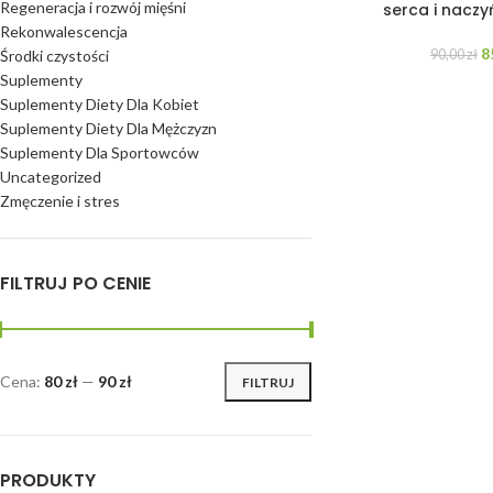
Regeneracja i rozwój mięśni
serca i naczy
Rekonwalescencja
8
Środki czystości
90,00
zł
Suplementy
Suplementy Diety Dla Kobiet
Suplementy Diety Dla Mężczyzn
Suplementy Dla Sportowców
Uncategorized
Zmęczenie i stres
FILTRUJ PO CENIE
Cena:
80 zł
—
90 zł
FILTRUJ
PRODUKTY