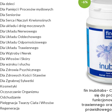
-6%
Dla dzieci
Dla Pamięci i Procesów myślowych
Dla Seniorów
Dla Serca i Naczyń Krwionośnych
Dla układu i dróg moczowych
Dla Układu Nerwowego
Dla Układu Oddechowego
Dla Układu Odpornościowego
Dla Układu Trawiennego
Dla Wątroby i Nerek
Dla Włosów i Skóry
Dla wzroku i słuchu
Dla Zdrowia Psychicznego
Dla Zdrowych Kości i Stawów
Dla Zgrabnej Sylwetki
Kosmetyki
fin Inubitabs- 
Oczyszczanie Organizmu
się do p
Odchudzanie
funkcjono
Pielęgnacja Twarzy Ciała i Włosów
trawiennego ora
Regeneracja
prawidłowego