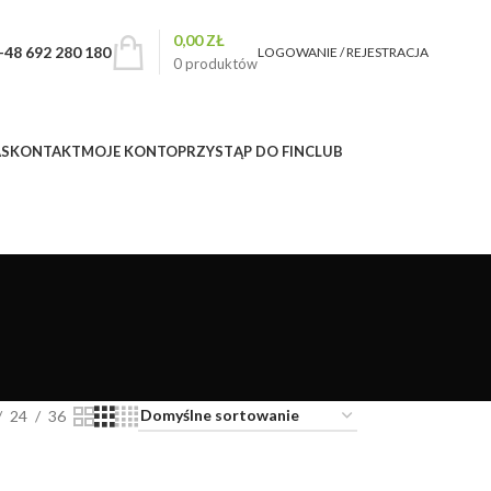
0,00
ZŁ
+48 692 280 180
LOGOWANIE / REJESTRACJA
0
produktów
AS
KONTAKT
MOJE KONTO
PRZYSTĄP DO FINCLUB
24
36