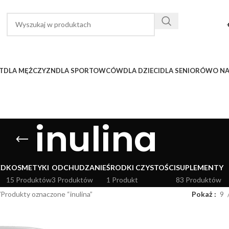
T
DLA MĘŻCZYZN
DLA SPORTOWCÓW
DLA DZIECI
DLA SENIORÓW
O N
inulina
ED
KOSMETYKI
ODCHUDZANIE
ŚRODKI CZYSTOŚCI
SUPLEMENTY
15 Produktów
3 Produktów
1 Produkt
83 Produktów
Produkty oznaczone “inulina”
Pokaż
9