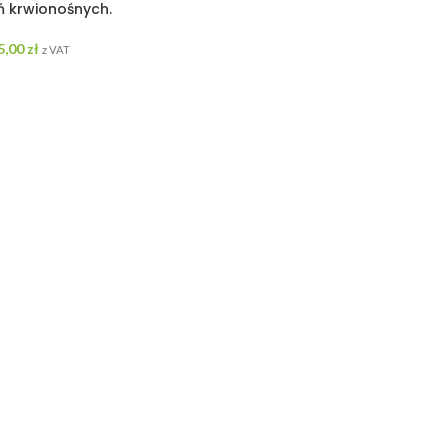
ń krwionośnych.
5,00
zł
z VAT