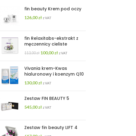
fin beauty Krem pod oczy
126,00
zł
z VAT
fin Relaxitabs-ekstrakt z
męczennicy cieliste
100,00
zł
113,00
zł
z VAT
Vivania krem-Kwas
hialuronowy i koenzym Q10
130,00
zł
z VAT
Zestaw FIN BEAUTY 5
545,00
zł
z VAT
Zestaw fin beauty LIFT 4