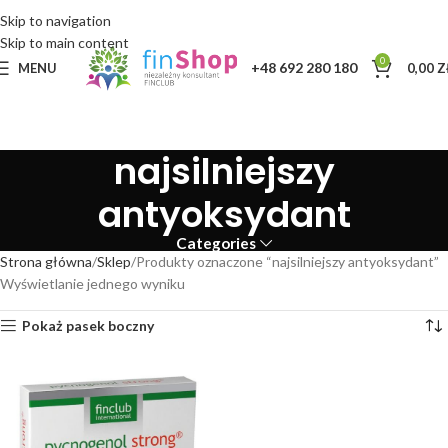
Skip to navigation
Skip to main content
0
+48 692 280 180
MENU
0,00
Z
najsilniejszy
antyoksydant
Categories
Strona główna
Sklep
Produkty oznaczone “najsilniejszy antyoksydant”
Wyświetlanie jednego wyniku
Pokaż pasek boczny