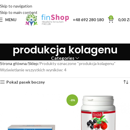
Skip to navigation
Skip to main content
0
+48 692 280 180
MENU
0,00
Z
produkcja kolagenu
Categories
Strona główna
Sklep
Produkty oznaczone “produkcja kolagenu”
Wyświetlanie wszystkich wyników: 4
Pokaż pasek boczny
-8%