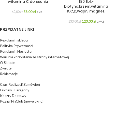
witamina C do ssania
180 tbl.-
biotyna,krzem,witamina
K,C,D,wapń, magnez.
58,00
zł
62,00
zł
z VAT
123,00
zł
133,00
zł
z VAT
PRZYDATNE LINKI
Regulamin sklepu
Polityka Prywatności
Regulamin Nesletter
Warunki korzystania ze strony internetowej
O Sklepie
Zwroty
Reklamacje
Czas Realizacji Zamówień
Faktury i Paragony
Koszty Dostawy
Poznaj FinClub (nowe okno)