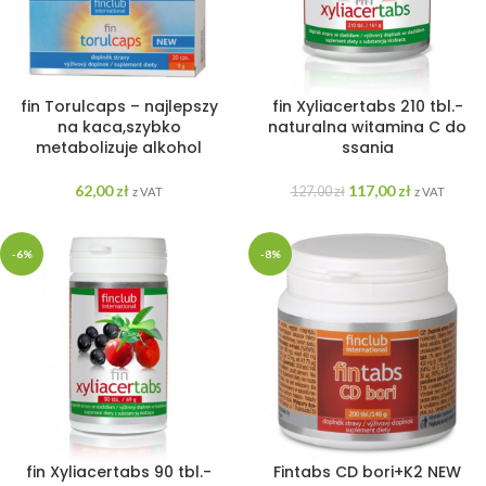
fin Torulcaps – najlepszy
fin Xyliacertabs 210 tbl.-
na kaca,szybko
naturalna witamina C do
metabolizuje alkohol
ssania
62,00
zł
117,00
zł
127,00
zł
z VAT
z VAT
-6%
-8%
fin Xyliacertabs 90 tbl.-
Fintabs CD bori+K2 NEW