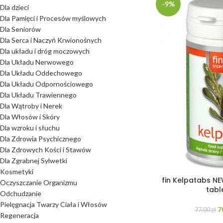
-9%
Dla dzieci
Dla Pamięci i Procesów myślowych
Dla Seniorów
Dla Serca i Naczyń Krwionośnych
Dla układu i dróg moczowych
Dla Układu Nerwowego
Dla Układu Oddechowego
Dla Układu Odpornościowego
Dla Układu Trawiennego
Dla Wątroby i Nerek
Dla Włosów i Skóry
Dla wzroku i słuchu
Dla Zdrowia Psychicznego
Dla Zdrowych Kości i Stawów
Dla Zgrabnej Sylwetki
Kosmetyki
fin Kelpatabs N
Oczyszczanie Organizmu
tabl
Odchudzanie
Pielęgnacja Twarzy Ciała i Włosów
7
77,00
zł
Regeneracja