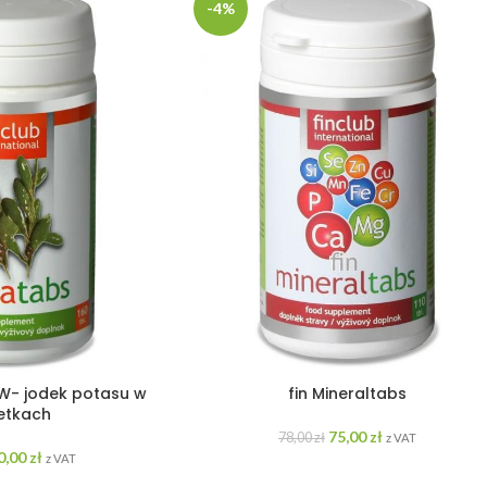
-4%
EW- jodek potasu w
fin Mineraltabs
etkach
75,00
zł
78,00
zł
z VAT
0,00
zł
z VAT