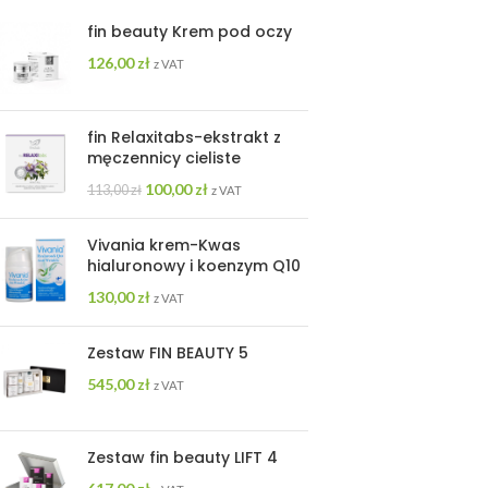
fin beauty Krem pod oczy
126,00
zł
z VAT
fin Relaxitabs-ekstrakt z
męczennicy cieliste
100,00
zł
113,00
zł
z VAT
Vivania krem-Kwas
hialuronowy i koenzym Q10
130,00
zł
z VAT
Zestaw FIN BEAUTY 5
545,00
zł
z VAT
Zestaw fin beauty LIFT 4