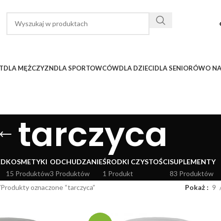
T
DLA MĘŻCZYZN
DLA SPORTOWCÓW
DLA DZIECI
DLA SENIORÓW
O N
tarczyca
ED
KOSMETYKI
ODCHUDZANIE
ŚRODKI CZYSTOŚCI
SUPLEMENTY
15 Produktów
3 Produktów
1 Produkt
83 Produktów
Produkty oznaczone “tarczyca”
Pokaż
9