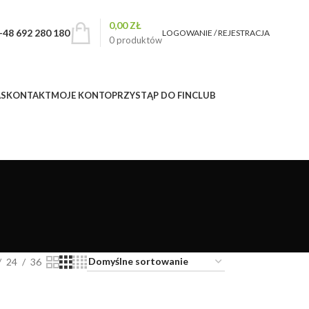
0,00
ZŁ
+48 692 280 180
LOGOWANIE / REJESTRACJA
0
produktów
AS
KONTAKT
MOJE KONTO
PRZYSTĄP DO FINCLUB
24
36