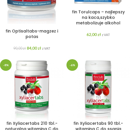
fin Torulcaps – najlepszy
na kaca,szybko
metabolizuje alkohol
fin Optisaltabs-magzez i
62,00
zł
z VAT
potas
84,00
zł
90,00
zł
z VAT
-8%
-6%
fin Xyliacertabs 210 tbl.-
fin Xyliacertabs 90 tbl.-
naturalna witamina C do
witamina C do ssania