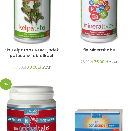
fin Kelpatabs NEW- jodek
fin Mineraltabs
potasu w tabletkach
75,00
zł
78,00
zł
z VAT
70,00
zł
77,00
zł
z VAT
-7%