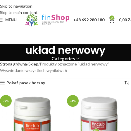
Skip to navigation
Skip to main content
0
+48 692 280 180
MENU
0,00
Z
układ nerwowy
Categories
Strona główna
Sklep
Produkty oznaczone “układ nerwowy”
Wyświetlanie wszystkich wyników: 6
Pokaż pasek boczny
-9%
-4%