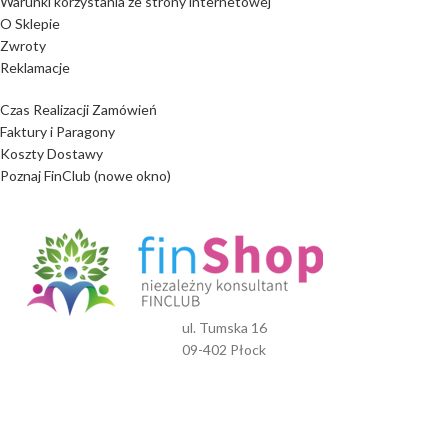
Warunki korzystania ze strony internetowej
O Sklepie
Zwroty
Reklamacje
Czas Realizacji Zamówień
Faktury i Paragony
Koszty Dostawy
Poznaj FinClub (nowe okno)
ul. Tumska 16
09-402 Płock
woj. mazowieckie
NIP: 7740012044
tel:
+48 692 280 180