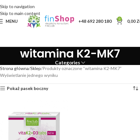
Skip to navigation
Skip to main content
0
+48 692 280 180
MENU
0,00
Z
witamina K2-MK7
Categories
Strona główna
Sklep
Produkty oznaczone “witamina K2-MK7”
Wyświetlanie jednego wyniku
Pokaż pasek boczny