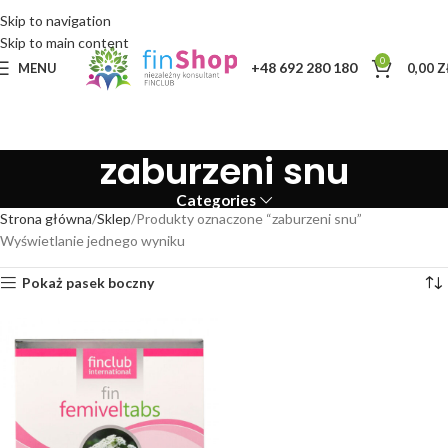
Skip to navigation
Skip to main content
0
+48 692 280 180
MENU
0,00
Z
zaburzeni snu
Categories
Strona główna
Sklep
Produkty oznaczone “zaburzeni snu”
Wyświetlanie jednego wyniku
Pokaż pasek boczny