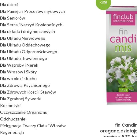
-3%
Dla dzieci
Dla Pamięci i Procesów myślowych
Dla Seniorów
Dla Serca i Naczyń Krwionośnych
Dla układu i dróg moczowych
Dla Układu Nerwowego
Dla Układu Oddechowego
Dla Układu Odpornościowego
Dla Układu Trawiennego
Dla Wątroby i Nerek
Dla Włosów i Skóry
Dla wzroku i słuchu
Dla Zdrowia Psychicznego
Dla Zdrowych Kości i Stawów
Dla Zgrabnej Sylwetki
Kosmetyki
Oczyszczanie Organizmu
Odchudzanie
fin Candim
Pielęgnacja Twarzy Ciała i Włosów
oregano,działaj
Regeneracja
,zawiera 80% k