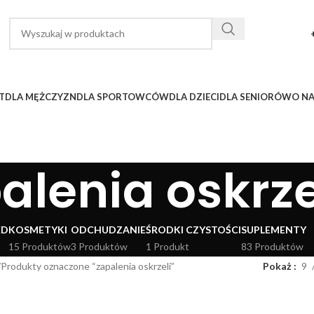
T
DLA MĘŻCZYZN
DLA SPORTOWCÓW
DLA DZIECI
DLA SENIORÓW
O N
alenia oskrze
ED
KOSMETYKI
ODCHUDZANIE
ŚRODKI CZYSTOŚCI
SUPLEMENTY
15 Produktów
3 Produktów
1 Produkt
83 Produktów
Produkty oznaczone “zapalenia oskrzeli”
Pokaż
9