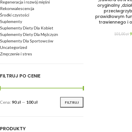
Regeneracja i rozwój mięśni
oryginalny ,dzia
Rekonwalescencja
przeciwgrzy
Środki czystości
prawidłowym fun
Suplementy
trawiennego i
Suplementy Diety Dla Kobiet
Suplementy Diety Dla Mężczyzn
101,00
zł
Suplementy Dla Sportowców
Uncategorized
Zmęczenie i stres
FILTRUJ PO CENIE
Cena:
90 zł
—
100 zł
FILTRUJ
PRODUKTY