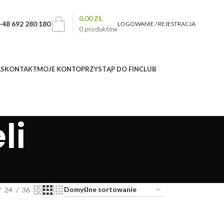
0,00
ZŁ
+48 692 280 180
LOGOWANIE / REJESTRACJA
0
produktów
AS
KONTAKT
MOJE KONTO
PRZYSTĄP DO FINCLUB
li
24
36