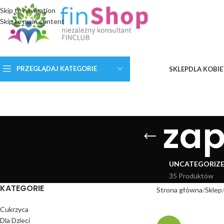
Skip to navigation
Skip to main content
PRZEGLĄDAJ KATEGORIE
SKLEP
DLA KOBIE
zap
UNCATEGORIZ
35 Produktów
KATEGORIE
Strona główna
Sklep
Cukrzyca
Dla Dzieci