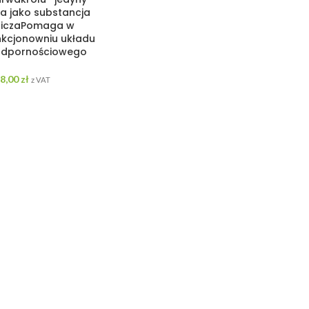
ła jako substancja
biczaPomaga w
kcjonowniu układu
 odpornościowego
98,00
zł
z VAT