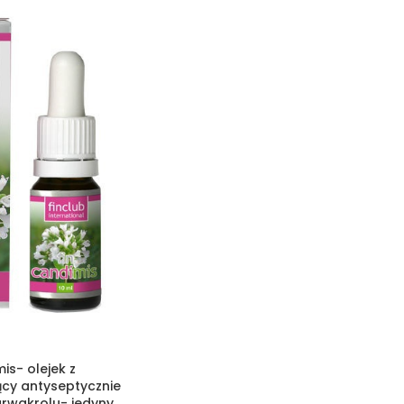
is- olejek z
ący antyseptycznie
arwakrolu- jedyny