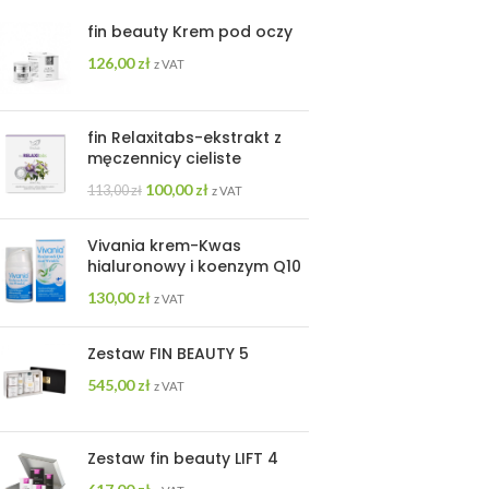
fin beauty Krem pod oczy
126,00
zł
z VAT
fin Relaxitabs-ekstrakt z
męczennicy cieliste
100,00
zł
113,00
zł
z VAT
Vivania krem-Kwas
hialuronowy i koenzym Q10
130,00
zł
z VAT
Zestaw FIN BEAUTY 5
545,00
zł
z VAT
Zestaw fin beauty LIFT 4