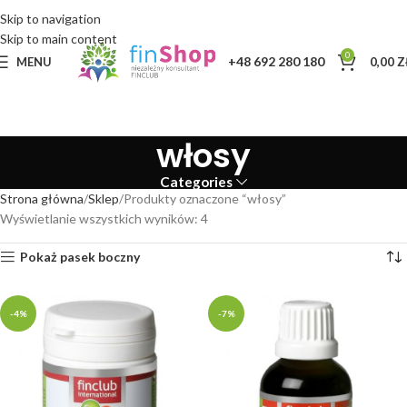
Skip to navigation
Skip to main content
0
+48 692 280 180
MENU
0,00
Z
włosy
Categories
Strona główna
Sklep
Produkty oznaczone “włosy”
Wyświetlanie wszystkich wyników: 4
Pokaż pasek boczny
-4%
-7%