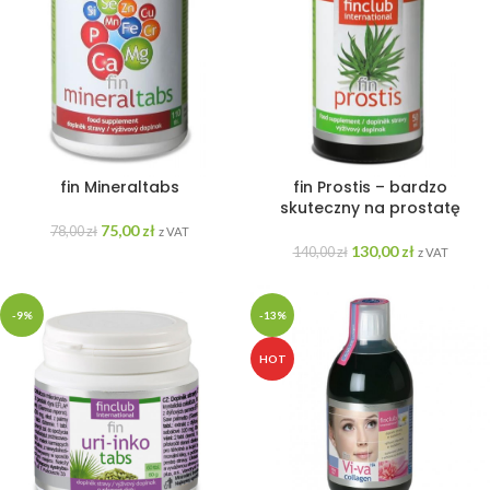
fin Mineraltabs
fin Prostis – bardzo
skuteczny na prostatę
75,00
zł
78,00
zł
z VAT
130,00
zł
140,00
zł
z VAT
-9%
-13%
HOT