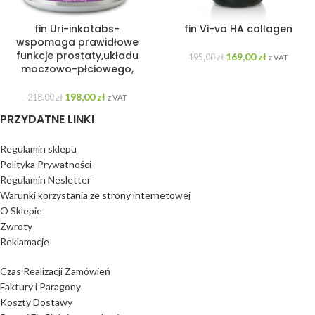
fin Uri-inkotabs-
fin Vi-va HA collagen
wspomaga prawidłowe
funkcje prostaty,układu
169,00
zł
195,00
zł
z VAT
moczowo-płciowego,
198,00
zł
218,00
zł
z VAT
PRZYDATNE LINKI
Regulamin sklepu
Polityka Prywatności
Regulamin Nesletter
Warunki korzystania ze strony internetowej
O Sklepie
Zwroty
Reklamacje
Czas Realizacji Zamówień
Faktury i Paragony
Koszty Dostawy