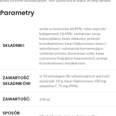
przed stresem oksydacyjnym. Jest użyteczna w walce ze zmęczeniem.
Parametry
woda oczyszczona 66,89%; rybie peptydy
kolagenowe 16,44%; sacharoza; syrop
kukurydziany; kwas mlekowy; przecier
brzoskwiniowy; kwas hialuronowy; kwas L-
SKŁADNIKI:
askorbinowy; substancje konserwujące:
sorbinian potasu, benzoesan sodu; kwas
cytrynowy (regulator kwasowości); aromat
brzoskwiniowy; betakaroten.
w 50 ml kolagen (% referencyjnych wartości
ZAWARTOŚĆ
spożycia): 10 g, kwas hialuronowy 100 mg,
SKŁADNIKÓW:
witamina C 75 mg (94%).
ZAWARTOŚĆ:
500 ml
SPOSÓB