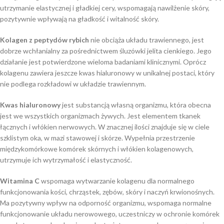
utrzymanie elastycznej i gładkiej cery, wspomagają nawilżenie skóry,
pozytywnie wpływają na gładkość i witalność skóry.
Kolagen z peptydów rybich
nie obciąża układu trawiennego, jest
dobrze wchłanialny za pośrednictwem śluzówki jelita cienkiego. Jego
działanie jest potwierdzone wieloma badaniami klinicznymi. Oprócz
kolagenu zawiera jeszcze kwas hialuronowy w unikalnej postaci, który
nie podlega rozkładowi w układzie trawiennym.
Kwas hialuronowy
jest substancją własną organizmu, która obecna
jest we wszystkich organizmach żywych. Jest elementem tkanek
łącznych i włókien nerwowych. W znacznej ilości znajduje się w ciele
szklistym oka, w mazi stawowej i skórze. Wypełnia przestrzenie
międzykomórkowe komórek skórnych i włókien kolagenowych,
utrzymuje ich wytrzymałość i elastyczność.
Witamina C
wspomaga wytwarzanie kolagenu dla normalnego
funkcjonowania kości, chrząstek, zębów, skóry i naczyń krwionośnych.
Ma pozytywny wpływ na odporność organizmu, wspomaga normalne
funkcjonowanie układu nerowowego, uczestniczy w ochronie komórek