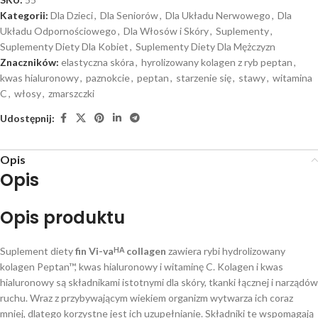
Kategorii:
Dla Dzieci
,
Dla Seniorów
,
Dla Układu Nerwowego
,
Dla
Układu Odpornościowego
,
Dla Włosów i Skóry
,
Suplementy
,
Suplementy Diety Dla Kobiet
,
Suplementy Diety Dla Mężczyzn
Znaczników:
elastyczna skóra
,
hyrolizowany kolagen z ryb peptan
,
kwas hialuronowy
,
paznokcie
,
peptan
,
starzenie się
,
stawy
,
witamina
C
,
włosy
,
zmarszczki
Udostępnij:
Opis
Opis
Opis produktu
Suplement diety
fin Vi-va
collagen
zawiera rybi hydrolizowany
HA
kolagen Peptan™, kwas hialuronowy i witaminę C. Kolagen i kwas
hialuronowy są składnikami istotnymi dla skóry, tkanki łącznej i narządów
ruchu. Wraz z przybywającym wiekiem organizm wytwarza ich coraz
mniej, dlatego korzystne jest ich uzupełnianie. Składniki te wspomagają