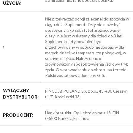
50 ml dziennie, rano podczas posiłku.
UŻYCIA:
Nie przekraczać porcji zalecanej do spożycia w
ciągu dnia. Suplement diety nie może być
stosowany jako substytut zróżnicowanej
diety i nie jest wskazany dla dzieci do 3 lat.
Suplement diety powinien być
:
przechowywany w sposób niedostępny dla
małych dzieci, w temperaturze pokojowej, w
suchym miejscu. Należy dbać o
zrównoważony sposób żywienia i zdrowy tryb
życia. O wprowadzeniu do obrotu na terenie
Polski został powiadomiony GIS.
WYŁĄCZNY
FINCLUB POLAND Sp. z o.o., 43-400 Cieszyn,
DYSTRYBUTOR:
ul. T. Kościuszki 33
Hankintatukku Oy, Lehtolankatu 18, FIN
PRODUCENT:
03600 Karkkila,Finlandia