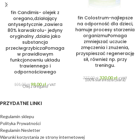
fin Candimis- olejek z
fin Colostrum-najlepsze
oregano,działający
na odporność dla dzieci,
antyseptycznie ,zawiera
hamuje procesy starzenia
80% karwakrolu- jedyny
organizmuPomaga
oryginalny ,działa jako
zmniejszać uczucie
substancja
zmęczenia i znużenia,
przeciwgrzybiczaPomaga
przyspieszać regenerację
w prawidłowym
sił, również np. przy
funkcjonowniu układu
treningu.
trawiennego i
odpornościowego
320,00
zł
337,00
zł
z VAT
100% siara kozia (siara)
98,00
zł
101,00
zł
z VAT
Olej z oregano
PRZYDATNE LINKI
Regulamin sklepu
Polityka Prywatności
Regulamin Nesletter
Warunki korzystania ze strony internetowej