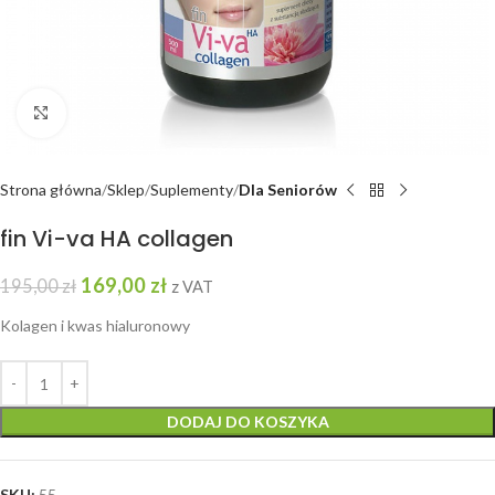
Kliknij, aby powiększyć
Strona główna
Sklep
Suplementy
Dla Seniorów
fin Vi-va HA collagen
169,00
zł
195,00
zł
z VAT
Kolagen i kwas hialuronowy
DODAJ DO KOSZYKA
SKU:
55