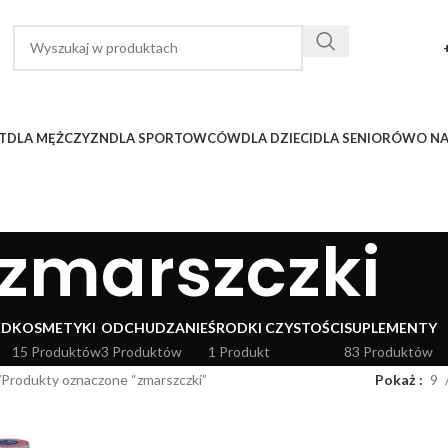
T
DLA MĘŻCZYZN
DLA SPORTOWCÓW
DLA DZIECI
DLA SENIORÓW
O N
zmarszczki
ED
KOSMETYKI
ODCHUDZANIE
ŚRODKI CZYSTOŚCI
SUPLEMENTY
15 Produktów
3 Produktów
1 Produkt
83 Produktów
Produkty oznaczone “zmarszczki”
Pokaż
9