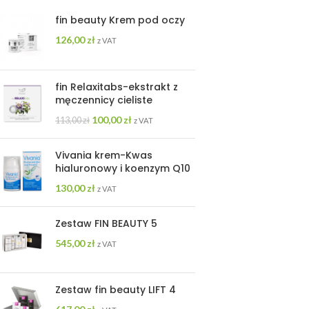
fin beauty Krem pod oczy
126,00
zł
z VAT
fin Relaxitabs-ekstrakt z
męczennicy cieliste
100,00
zł
113,00
zł
z VAT
Vivania krem-Kwas
hialuronowy i koenzym Q10
130,00
zł
z VAT
Zestaw FIN BEAUTY 5
545,00
zł
z VAT
Zestaw fin beauty LIFT 4