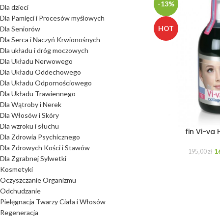
-13%
Dla dzieci
Dla Pamięci i Procesów myślowych
HOT
Dla Seniorów
Dla Serca i Naczyń Krwionośnych
Dla układu i dróg moczowych
Dla Układu Nerwowego
Dla Układu Oddechowego
Dla Układu Odpornościowego
Dla Układu Trawiennego
Dla Wątroby i Nerek
Dla Włosów i Skóry
Dla wzroku i słuchu
fin Vi-va
Dla Zdrowia Psychicznego
Dla Zdrowych Kości i Stawów
1
195,00
zł
Dla Zgrabnej Sylwetki
Kosmetyki
Oczyszczanie Organizmu
Odchudzanie
Pielęgnacja Twarzy Ciała i Włosów
Regeneracja