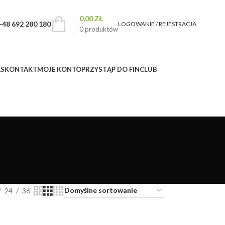
0,00
ZŁ
+48 692 280 180
LOGOWANIE / REJESTRACJA
0
produktów
AS
KONTAKT
MOJE KONTO
PRZYSTĄP DO FINCLUB
24
36