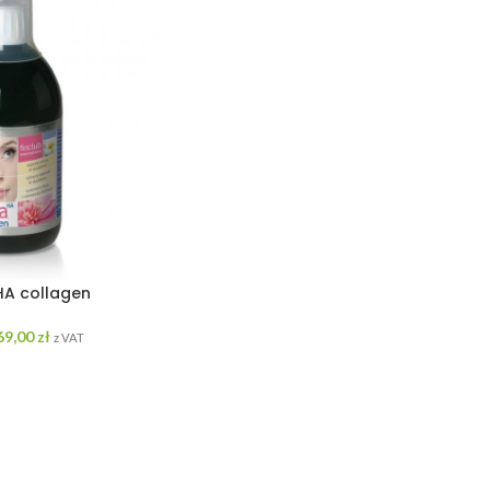
 HA collagen
69,00
zł
z VAT